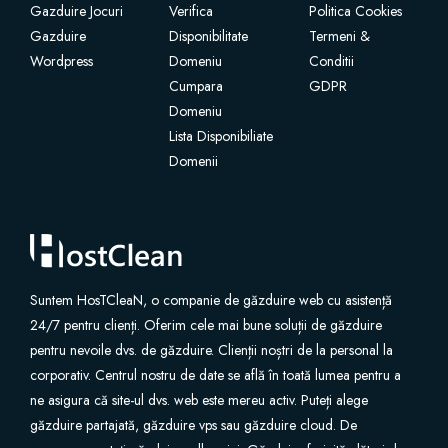
Gazduire Jocuri
Verifica
Politica Cookies
Gazduire
Disponibilitate
Termeni &
Certificats SSL
Wordpress
Domeniu
Conditii
Cumpara
GDPR
Constructeur de sites Web
Domeniu
Lista Disponibiliate
Services de courrier électronique
Domenii
Sécurité de site Web
Email professionnel
Suntem HosTCleaN, o companie de găzduire web cu asistență
Sauvegarde de site Web
24/7 pentru clienți. Oferim cele mai bune soluții de găzduire
pentru nevoile dvs. de găzduire. Clienții noștri de la personal la
corporativ. Centrul nostru de date se află în toată lumea pentru a
VPN
ne asigura că site-ul dvs. web este mereu activ. Puteți alege
găzduire partajată, găzduire vps sau găzduire cloud. De
Outils SEO