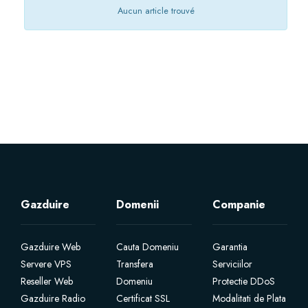
Aucun article trouvé
Servere Metin2
Licente cPanel WHM
Licente WHMCS
Licente WHMSonic
Licente cPanel WHM / WHMSonic
Gazduire
Domenii
Companie
Licente WHMXtra
Gazduire Web
Cauta Domeniu
Garantia
Servere Dedicate
Servere VPS
Transfera
Serviciilor
Reseller Web
Domeniu
Protectie DDoS
Gazduire Radio
Aplicatii Mobil
Certificat SSL
Modalitati de Plata