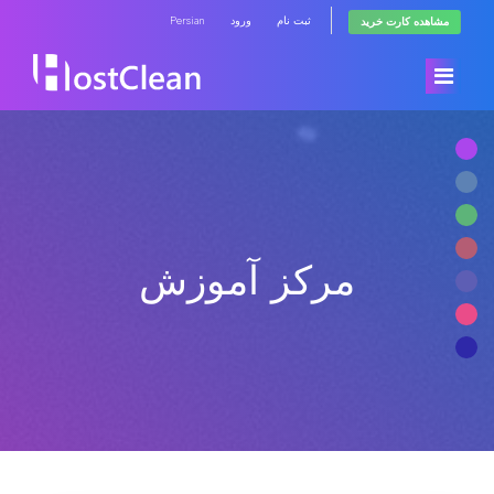
Persian
ورود
ثبت نام
مشاهده کارت خرید
ناحیه کاربری
فروشگاه
مرکز آموزش
اخبار
مشاهده همه
مرکز آموزش
RadioHosting WHMSonic
وضعیت شبکه
RadioHosting SonicPanel
تماس با ما
Reseller Radio WHMSonic SHOUTcast