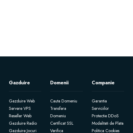
Servere Metin2
Licente cPanel WHM
Licente WHMCS
Licente WHMSonic
Licente cPanel WHM / WHMSonic
Gazduire
Domenii
Companie
Licente WHMXtra
Gazduire Web
Cauta Domeniu
Garantia
Servere VPS
Transfera
Serviciilor
Servere Dedicate
Reseller Web
Domeniu
Protectie DDoS
Gazduire Radio
Certificat SSL
Modalitati de Plata
Aplicatii Mobil
Gazduire Jocuri
Verifica
Politica Cookies