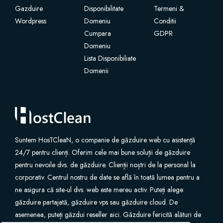
Gazduire
Disponibilitate
Termeni &
Wordpress
SSL Certificates
Domeniu
Conditii
Cumpara
GDPR
Domeniu
وب سایت ساز
Lista Disponibiliate
Domenii
خدمات پست الکترونیکی
امنیت وب سایت
ایمیل حرفه ای
Suntem HosTCleaN, o companie de găzduire web cu asistență
24/7 pentru clienți. Oferim cele mai bune soluții de găzduire
پشتیبان گیری از وب سایت
pentru nevoile dvs. de găzduire. Clienții noștri de la personal la
corporativ. Centrul nostru de date se află în toată lumea pentru a
VPN
ne asigura că site-ul dvs. web este mereu activ. Puteți alege
găzduire partajată, găzduire vps sau găzduire cloud. De
asemenea, puteți găzdui reseller aici. Găzduire fericită alături de
SEO ابزار