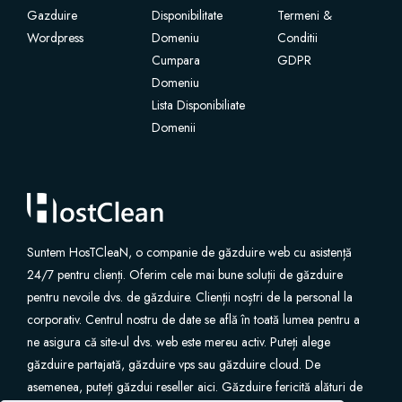
Gazduire
Disponibilitate
Termeni &
Wordpress
Certificate SSL
Domeniu
Conditii
Cumpara
GDPR
Domeniu
Website Builder
Lista Disponibiliate
Domenii
Servicii e-mail
Protecție site
Professional Email
Suntem HosTCleaN, o companie de găzduire web cu asistență
24/7 pentru clienți. Oferim cele mai bune soluții de găzduire
Website Backup
pentru nevoile dvs. de găzduire. Clienții noștri de la personal la
corporativ. Centrul nostru de date se află în toată lumea pentru a
VPN
ne asigura că site-ul dvs. web este mereu activ. Puteți alege
găzduire partajată, găzduire vps sau găzduire cloud. De
asemenea, puteți găzdui reseller aici. Găzduire fericită alături de
SEO Tools