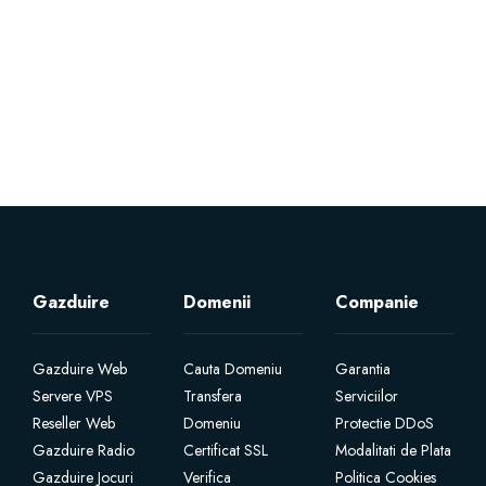
Servere Metin2
Licente cPanel WHM
Licente WHMCS
Licente WHMSonic
Licente cPanel WHM / WHMSonic
Gazduire
Domenii
Companie
Licente WHMXtra
Gazduire Web
Cauta Domeniu
Garantia
Servere VPS
Transfera
Serviciilor
Servere Dedicate
Reseller Web
Domeniu
Protectie DDoS
Gazduire Radio
Certificat SSL
Modalitati de Plata
Aplicatii Mobil
Gazduire Jocuri
Verifica
Politica Cookies