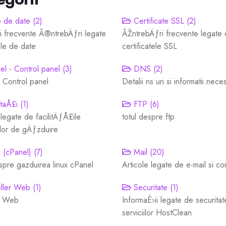
 de date (2)
Certificate SSL (2)
i frecvente Ã®ntrebÄƒri legate
ÃŽntrebÄƒri frecvente legate
le de date
certificatele SSL
l - Control panel (3)
DNS (2)
 Control panel
Detalii ns uri si informatii nece
taÅ£i (1)
FTP (6)
 legate de facilitÄƒÅ£ile
totul despre ftp
lor de gÄƒzduire
 (cPanel) (7)
Mail (20)
spre gazduirea linux cPanel
Articole legate de e-mail si c
ler Web (1)
Securitate (1)
r Web
InformaÈ›ii legate de securita
serviciilor HostClean