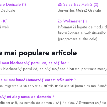
re Dedicate (1)
Serverfiles Metin2 (0)
 Dedicate
Serverfiles Metin2 Gratuite
(10)
Webmaster (1)
ii web
InformaÅ£ii legate de modul 
funcÅ£ionare al website-urilor
(programare si alte cele)
e mai populare articole
l meu blocheazÄƒ portul 25, ce sÄƒ fac ?
eu blocheazÄƒ portul 25, ce sÄƒ mÄƒ fac ? Nu mai pot trimite mesaje
a nu mai funcÅ£ioneazÄƒ corect Ã®n suPHP
u migrarea la un server cu suPHP, unele site-uri Joomla nu mai funcÅ
Äƒ-mi aleg nume de domeniu ?
eficient ar fi, ca numele de domeniu sÄƒ fie ales, Ã®ntrucÃ¢t sÄƒ fie 