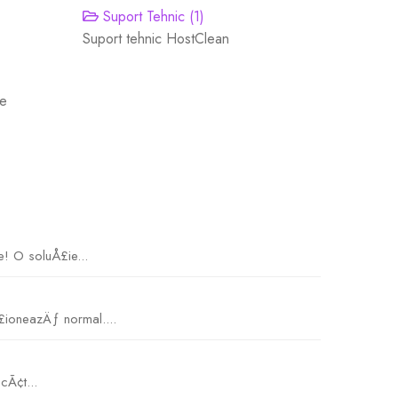
Suport Tehnic (1)
Suport tehnic HostClean
de
! O soluÅ£ie...
£ioneazÄƒ normal....
cÃ¢t...