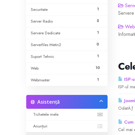
Serve
1
Securitate
Servere
5
Server Radio
Web 
1
Servere Dedicate
Informat
0
Serverfiles Metin2
1
Suport Tehnic
Cel
10
Web
ISP-u
1
Webmaster
ISP-ul m
Jooml
Asistență
OdatÄƒ c
Tichetele mele
Cum s
Anunțuri
Cel mai 