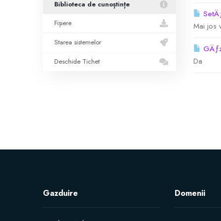
Biblioteca de cunoștințe
SetÄƒ
Fișiere
Mai jos 
Starea sistemelor
GÄƒzd
Da
Deschide Tichet
Gazduire
Domenii