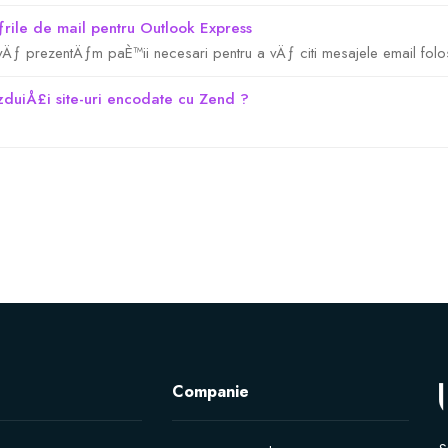
rile de mail pentru Outlook Express
vÄƒ prezentÄƒm paÈ™ii necesari pentru a vÄƒ citi mesajele email folo
uiÅ£i site-uri encodate cu Zend ?
Companie