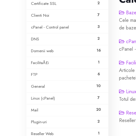
2
Certificate SSL
Baze
7
Clienti Noi
Cele ma
3
cPanel - Control panel
de baze
2
DNS
cPane
cPanel -
16
Domenii web
Facili
1
FacilitaÅ£i
Articole
6
FTP
pachete
10
General
Linux
7
Linux (cPanel)
Totul de
20
Mail
Resel
Reselle
2
Plugin-uri
1
Reseller Web