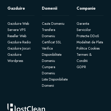
Gazduire
Domenii
Companie
Gazduire Web
Cauta Domeniu
Garantia
Servere VPS
Transfera
Serviciilor
Reseller Web
Domeniu
Protectie DDoS
Gazduire Radio
Certificat SSL
Modalitati de Plata
Gazduire Jocuri
Verifica
Politica Cookies
Gazduire
Disponibilitate
Termeni &
Wordpress
Domeniu
Conditii
Cumpara
GDPR
Domeniu
Lista Disponibiliate
Domenii