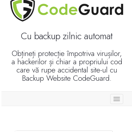
Reseller Radio SonicPanel SHOUTcast
WebHosting
Cu backup zilnic automat
Reseller Web Hosting
Obțineți protecție împotriva virușilor,
a hackerilor și chiar a propriului cod
Servere VDS VPS
care vă rupe accidental site-ul cu
Backup Website CodeGuard.
Servere VPS
Counter Strike 1.6
store.
Counter Strike Go
GTA San Andreas