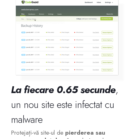
Servere Metin2
Licente cPanel WHM
Licente WHMCS
Licente WHMSonic
Licente cPanel WHM / WHMSonic
La fiecare 0.65 secunde
,
Licente WHMXtra
un nou site este infectat cu
malware
Servere Dedicate
Protejați-vă site-ul de
pierderea sau
Aplicatii Mobil