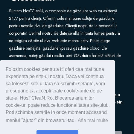
Suntem HosTCleaN, o companie de găzduire web cu asistență
24/7 pentru clienți. Oferim cele mai bune soluții de găzduire
pentru nevoile dvs. de găzduire. Clienții noștri de la personal la
corporativ. Centrul nostru de date se află în toată lumea pentru a
ne asigura că site-ul dvs. web este mereu activ. Puteți alege
găzduire partajată, găzduire vps sau găzduire cloud. De
asemenea, puteți găzdui reseller aici. Găzduire fericită alături de
noi.
Folosim cookies pentru a iti oferi cea mai buna
experienta pe site-ul nostru. Daca vei continua
sa folosesti site-ul fara sa schimbi setarile, vom
presupune ca accepti toate cookie-urile de pe
S.C. HostClean S.R.L
este inscrisa in Registrul de Evidenta a
site-ul HosTCleaN.Ro. Blocarea anumitor
Prelucrarilor de Date cu Caracter Personal (ANSPDCP) sub
Nr.
cookie-uri poate reduce functionalitatea site-ului.
0005266
Poti schimba setarile in orice moment accesand
meniul "ajutor" din browserul tau.
Afla mai multe