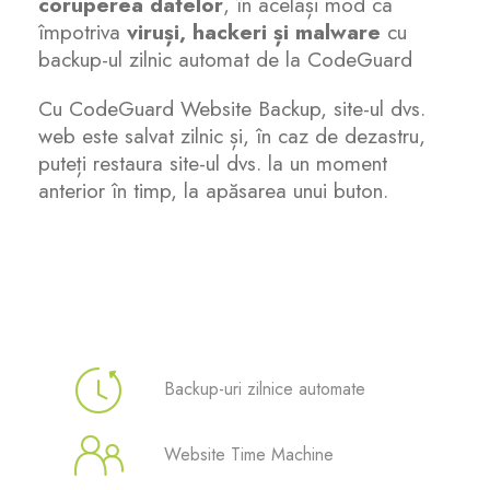
coruperea datelor
, în același mod ca
împotriva
viruși, hackeri și malware
cu
Certificate SSL
backup-ul zilnic automat de la CodeGuard
Cu CodeGuard Website Backup, site-ul dvs.
Website Builder
web este salvat zilnic și, în caz de dezastru,
puteți restaura site-ul dvs. la un moment
Servicii e-mail
anterior în timp, la apăsarea unui buton.
Protecție site
Professional Email
Website Backup
Backup-uri zilnice automate
VPN
Website Time Machine
SEO Tools