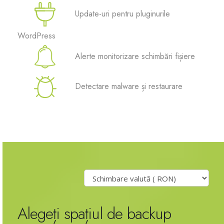
Update-uri pentru pluginurile
Site Builder
WordPress
XOVI NOW
Alerte monitorizare schimbări fișiere
Site & Server Monitoring
Detectare malware și restaurare
VPN
Înregistrare domeniu nou
Transfer domenii
Alegeți spațiul de backup