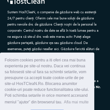
Suntem HosTCleaN, o companie de găzduire web cu asistență
24/7 pentru clienți. Oferim cele mai bune soluții de găzduire
pentru nevoile dvs. de găzduire. Clienții noștri de la personal la
corporativ. Centrul nostru de date se află în toată lumea pentru a
ne asigura că site-ul dvs. web este mereu activ. Puteți alege
găzduire partajată, găzduire vps sau găzduire cloud. De
asemenea, puteți găzdui reseller aici. Găzduire fericită alături de
noi.
Folosim cookies pentru a iti oferi cea mai buna
experienta pe site-ul nostru. Daca vei continua
sa folosesti site-ul fara sa schimbi setarile, vom
presupune ca accepti toate cookie-urile de pe
S.C. HostClean S.R.L
este inscrisa in Registrul de Evidenta a
site-ul HosTCleaN.Ro. Blocarea anumitor
Prelucrarilor de Date cu Caracter Personal (ANSPDCP) sub
Nr.
cookie-uri poate reduce functionalitatea site-ului.
0005266
Poti schimba setarile in orice moment accesand
meniul "ajutor" din browserul tau.
Afla mai multe