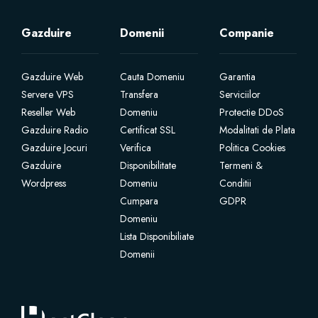
Site Builder
Gazduire
Domenii
Companie
XOVI NOW
Gazduire Web
Cauta Domeniu
Garantia
Servere VPS
Transfera
Serviciilor
Site & Server Monitoring
Reseller Web
Domeniu
Protectie DDoS
Gazduire Radio
Certificat SSL
Modalitati de Plata
Gazduire Jocuri
Verifica
Politica Cookies
VPN
Gazduire
Disponibilitate
Termeni &
Wordpress
Domeniu
Conditii
Înregistrare domeniu nou
Cumpara
GDPR
Domeniu
Transfer domenii
Lista Disponibiliate
Domenii