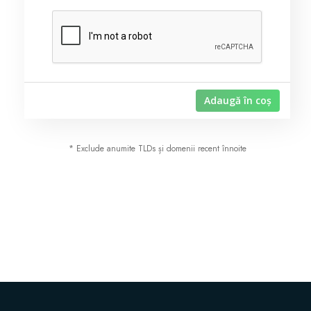
Certificate SSL
Website Builder
Adaugă în coș
Servicii e-mail
Protecție site
* Exclude anumite TLDs și domenii recent înnoite
Professional Email
Website Backup
VPN
SEO Tools