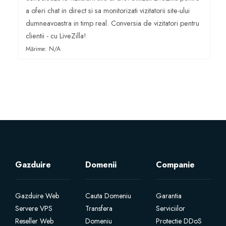
a oferi chat in direct si sa monitorizati vizitatorii site-ului
Certificate SSL
dumneavoastra in timp real. Conversia de vizitatori pentru
clientii - cu LiveZilla!
Mărime: N/A
Website Builder
Servicii e-mail
Protecție site
Professional Email
Website Backup
Gazduire
Domenii
Companie
VPN
Gazduire Web
Cauta Domeniu
Garantia
Servere VPS
Transfera
Serviciilor
SEO Tools
Reseller Web
Domeniu
Protectie DDoS