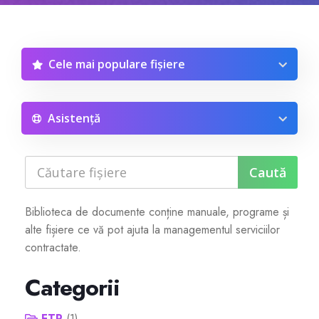
Reseller Radio SonicPanel SHOUTcast
Cele mai populare fișiere
WebHosting
Reseller Web Hosting
Asistență
Servere VDS VPS
Servere VPS
Biblioteca de documente conține manuale, programe și
alte fișiere ce vă pot ajuta la managementul serviciilor
Counter Strike 1.6
contractate.
Counter Strike Go
Categorii
GTA San Andreas
FTP
(1)