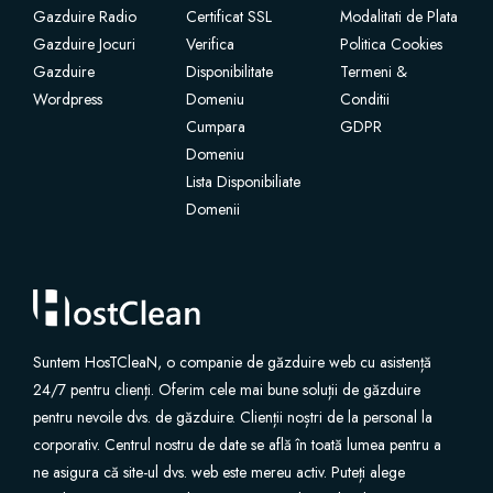
Gazduire Radio
Certificat SSL
Modalitati de Plata
Gazduire Jocuri
Verifica
Politica Cookies
Site Builder
Gazduire
Disponibilitate
Termeni &
Wordpress
Domeniu
Conditii
XOVI NOW
Cumpara
GDPR
Domeniu
Site & Server Monitoring
Lista Disponibiliate
Domenii
VPN
Înregistrare domeniu nou
Transfer domenii
Suntem HosTCleaN, o companie de găzduire web cu asistență
24/7 pentru clienți. Oferim cele mai bune soluții de găzduire
pentru nevoile dvs. de găzduire. Clienții noștri de la personal la
corporativ. Centrul nostru de date se află în toată lumea pentru a
ne asigura că site-ul dvs. web este mereu activ. Puteți alege