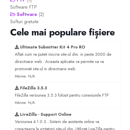
Software FTP
Servere Metin2
Software
(2)
Softuri gratuite
Cele mai populare fișiere
Licente cPanel WHM
Licente WHMCS
Ultimate Submitter Kit 4 Pro RO
Aflati cum va puteti inscrie site-ul dvs. in peste 2000 de
Licente WHMSonic
directoare web . Aceasta aplicatie va permite sa va
promovati site-ul in directoare web.
Mărime: N/A
Licente cPanel WHM / WHMSonic
FileZilla 3.5.3
Licente WHMXtra
FileZilla versiunea 3.5.3 folosit pentru conexiunile FTP
Mărime: N/A
Servere Dedicate
LiveZilla - Support Online
Versiunea 4.1.0.3 - Sistem de asistenta online va
Aplicatii Mobil
conecteaza la vizitatorii site-ul dvs. Utilizati LiveZilla pentru