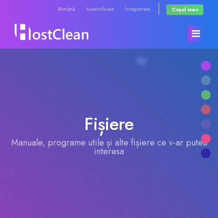
Română
Autentificare
Înregistrare
Coșul meu
Acasă
Magazin
Fișiere
Anunțuri
Răsfoiți tot
Manuale, programe utile și alte fișiere ce v-ar putea
interesa
Biblioteca de cunoștințe
RadioHosting WHMSonic
Starea sistemelor
RadioHosting SonicPanel
Contact
Reseller Radio WHMSonic SHOUTcast