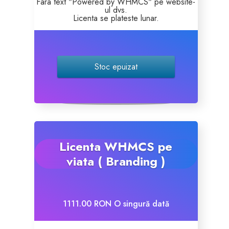
Fara text "Powered by WHMCS" pe website-
ul dvs.
Licenta se plateste lunar.
Certificate SSL
Website Builder
Stoc epuizat
Servicii e-mail
Protecție site
Professional Email
Licenta WHMCS pe
viata ( Branding )
Website Backup
VPN
1111.00 RON O singură dată
SEO Tools