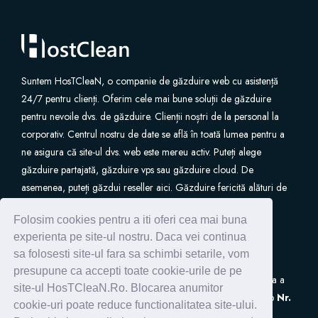
Suntem HosTCleaN, o companie de găzduire web cu asistență
24/7 pentru clienți. Oferim cele mai bune soluții de găzduire
pentru nevoile dvs. de găzduire. Clienții noștri de la personal la
corporativ. Centrul nostru de date se află în toată lumea pentru a
ne asigura că site-ul dvs. web este mereu activ. Puteți alege
găzduire partajată, găzduire vps sau găzduire cloud. De
asemenea, puteți găzdui reseller aici. Găzduire fericită alături de
noi.
Folosim cookies pentru a iti oferi cea mai buna
experienta pe site-ul nostru. Daca vei continua
sa folosesti site-ul fara sa schimbi setarile, vom
presupune ca accepti toate cookie-urile de pe
S.C. HostClean S.R.L
este inscrisa in Registrul de Evidenta a
site-ul HosTCleaN.Ro. Blocarea anumitor
Prelucrarilor de Date cu Caracter Personal (ANSPDCP) sub
Nr.
cookie-uri poate reduce functionalitatea site-ului.
0005266