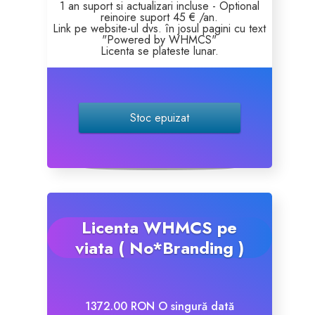
1 an suport si actualizari incluse - Optional
reinoire suport 45 € /an.
Link pe website-ul dvs. în josul pagini cu text
Site Builder
"Powered by WHMCS"
Licenta se plateste lunar.
XOVI NOW
Site & Server Monitoring
Stoc epuizat
VPN
Înregistrare domeniu nou
Licenta WHMCS pe
Transfer domenii
viata ( No*Branding )
1372.00 RON O singură dată