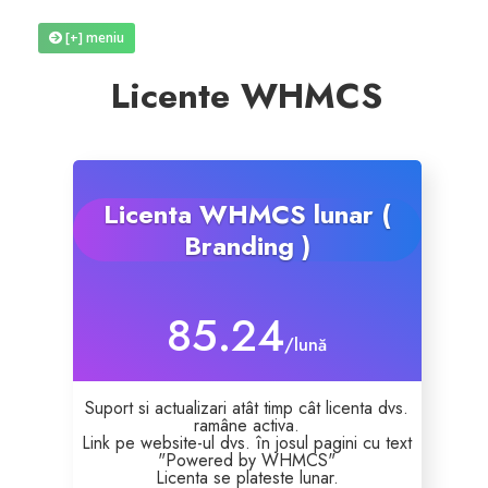
[+] meniu
Reseller Radio SonicPanel SHOUTcast
Licente WHMCS
WebHosting
Reseller Web Hosting
Licenta WHMCS lunar (
Servere VDS VPS
Branding )
Servere VPS
85.24
/lună
Counter Strike 1.6
Suport si actualizari atât timp cât licenta dvs.
Counter Strike Go
ramâne activa.
Link pe website-ul dvs. în josul pagini cu text
"Powered by WHMCS"
GTA San Andreas
Licenta se plateste lunar.