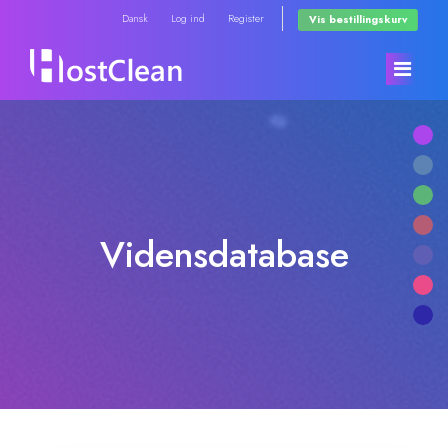
Dansk
Log ind
Register
Vis bestillingskurv
Kundeside
Store
Vidensdatabase
Annonceringer
Browse All
Vidensdatabase
RadioHosting WHMSonic
Netværksstatus
RadioHosting SonicPanel
Kontakt os
Reseller Radio WHMSonic SHOUTcast