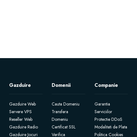
Servere Metin2
Licente cPanel WHM
Licente WHMCS
Licente WHMSonic
Licente cPanel WHM / WHMSonic
Gazduire
Domenii
Companie
Licente WHMXtra
Gazduire Web
Cauta Domeniu
Garantia
Servere VPS
Transfera
Serviciilor
Servere Dedicate
Reseller Web
Domeniu
Protectie DDoS
Gazduire Radio
Certificat SSL
Modalitati de Plata
Aplicatii Mobil
Gazduire Jocuri
Verifica
Politica Cookies