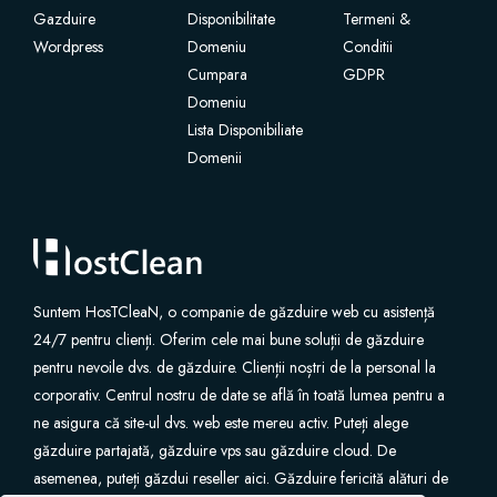
Gazduire
Disponibilitate
Termeni &
Wordpress
SSL Certificates
Domeniu
Conditii
Cumpara
GDPR
Domeniu
Website Builder
Lista Disponibiliate
Domenii
E-mail Services
Website Security
Professional Email
Suntem HosTCleaN, o companie de găzduire web cu asistență
24/7 pentru clienți. Oferim cele mai bune soluții de găzduire
Website Backup
pentru nevoile dvs. de găzduire. Clienții noștri de la personal la
corporativ. Centrul nostru de date se află în toată lumea pentru a
VPN
ne asigura că site-ul dvs. web este mereu activ. Puteți alege
găzduire partajată, găzduire vps sau găzduire cloud. De
asemenea, puteți găzdui reseller aici. Găzduire fericită alături de
SEO Tools