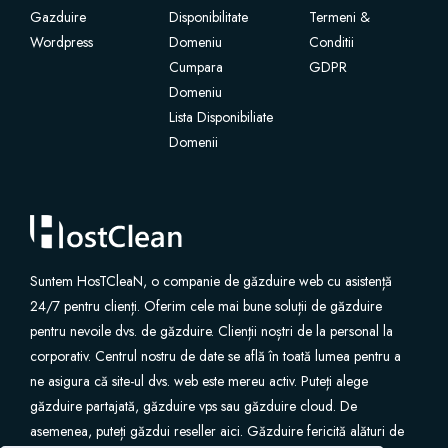
Gazduire
Disponibilitate
Termeni &
Wordpress
SSL Certificates
Domeniu
Conditii
Cumpara
GDPR
Domeniu
Website Builder
Lista Disponibiliate
Domenii
E-mail Services
Website Security
Professional Email
Suntem HosTCleaN, o companie de găzduire web cu asistență
24/7 pentru clienți. Oferim cele mai bune soluții de găzduire
Website Backup
pentru nevoile dvs. de găzduire. Clienții noștri de la personal la
corporativ. Centrul nostru de date se află în toată lumea pentru a
VPN
ne asigura că site-ul dvs. web este mereu activ. Puteți alege
găzduire partajată, găzduire vps sau găzduire cloud. De
asemenea, puteți găzdui reseller aici. Găzduire fericită alături de
SEO Tools