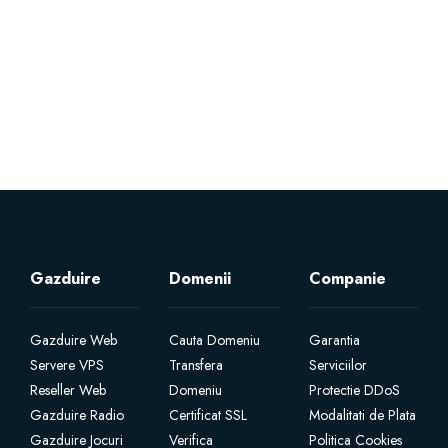
Servere Metin2
Licente cPanel WHM
Licente WHMCS
Licente WHMSonic
Licente cPanel WHM / WHMSonic
Gazduire
Domenii
Companie
Licente WHMXtra
Gazduire Web
Cauta Domeniu
Garantia
Servere VPS
Transfera
Serviciilor
Servere Dedicate
Reseller Web
Domeniu
Protectie DDoS
Gazduire Radio
Certificat SSL
Modalitati de Plata
Aplicatii Mobil
Gazduire Jocuri
Verifica
Politica Cookies