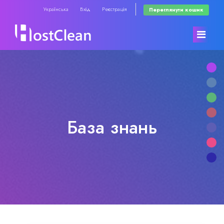
Українська
Вхід
Реєстрація
Переглянути кошик
Головна
Store
База знань
Сповіщення
Browse All
База знань
RadioHosting WHMSonic
Статус мережі
RadioHosting SonicPanel
Зв'язок з нами
Reseller Radio WHMSonic SHOUTcast