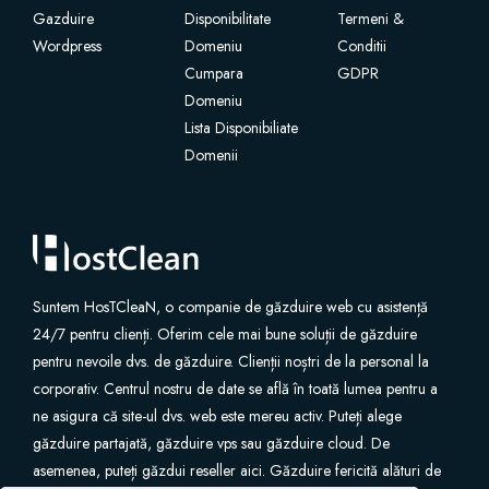
Gazduire
Disponibilitate
Termeni &
Wordpress
Certificados SSL
Domeniu
Conditii
Cumpara
GDPR
Domeniu
Construtor de Website
Lista Disponibiliate
Domenii
Serviços de E-mail
Segurança Website
Professional Email
Suntem HosTCleaN, o companie de găzduire web cu asistență
24/7 pentru clienți. Oferim cele mai bune soluții de găzduire
Backup de Website
pentru nevoile dvs. de găzduire. Clienții noștri de la personal la
corporativ. Centrul nostru de date se află în toată lumea pentru a
VPN
ne asigura că site-ul dvs. web este mereu activ. Puteți alege
găzduire partajată, găzduire vps sau găzduire cloud. De
asemenea, puteți găzdui reseller aici. Găzduire fericită alături de
SEO Tools