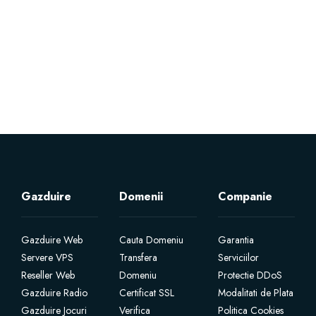
Servere Metin2
Licente cPanel WHM
Licente WHMCS
Licente WHMSonic
Licente cPanel WHM / WHMSonic
Gazduire
Domenii
Companie
Licente WHMXtra
Gazduire Web
Cauta Domeniu
Garantia
Servere VPS
Transfera
Serviciilor
Servere Dedicate
Reseller Web
Domeniu
Protectie DDoS
Gazduire Radio
Certificat SSL
Modalitati de Plata
Aplicatii Mobil
Gazduire Jocuri
Verifica
Politica Cookies