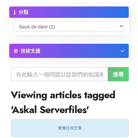
分類
Reseller Radio SonicPanel SHOUTcast
WebHosting
Reseller Web Hosting
技術支援
Servere VDS VPS
Servere VPS
Viewing articles tagged
Counter Strike 1.6
'Askal Serverfiles'
Counter Strike Go
查無任何文章
GTA San Andreas