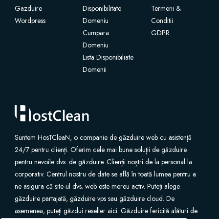
Gazduire
Disponibilitate
Termeni &
Wordpress
SSL Certificates
Domeniu
Conditii
Cumpara
GDPR
Domeniu
Website Builder
Lista Disponibiliate
Domenii
E-mail Services
Website Security
Professional Email
Suntem HosTCleaN, o companie de găzduire web cu asistență
24/7 pentru clienți. Oferim cele mai bune soluții de găzduire
Website Backup
pentru nevoile dvs. de găzduire. Clienții noștri de la personal la
corporativ. Centrul nostru de date se află în toată lumea pentru a
VPN
ne asigura că site-ul dvs. web este mereu activ. Puteți alege
găzduire partajată, găzduire vps sau găzduire cloud. De
asemenea, puteți găzdui reseller aici. Găzduire fericită alături de
SEO Tools