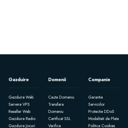
Servere Metin2
Licente cPanel WHM
Licente WHMCS
Licente WHMSonic
Licente cPanel WHM / WHMSonic
Gazduire
Domenii
Companie
Licente WHMXtra
Gazduire Web
Cauta Domeniu
Garantia
Servere VPS
Transfera
Serviciilor
Servere Dedicate
Reseller Web
Domeniu
Protectie DDoS
Gazduire Radio
Certificat SSL
Modalitati de Plata
Aplicatii Mobil
Gazduire Jocuri
Verifica
Politica Cookies