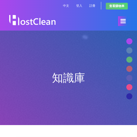
中文
登入
註冊
查看購物車
首頁
Store
知識庫
公告
Browse All
知識庫
RadioHosting WHMSonic
服務狀態
RadioHosting SonicPanel
聯絡我們
Reseller Radio WHMSonic SHOUTcast