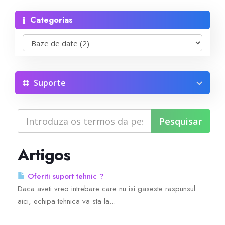
Categorias
Reseller Radio SonicPanel SHOUTcast
WebHosting
Reseller Web Hosting
Suporte
Servere VDS VPS
Servere VPS
Artigos
Counter Strike 1.6
Oferiti suport tehnic ?
Daca aveti vreo intrebare care nu isi gaseste raspunsul
Counter Strike Go
aici, echipa tehnica va sta la...
GTA San Andreas