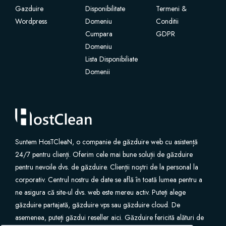
Gazduire
Disponibilitate
Termeni &
Wordpress
Certificados SSL
Domeniu
Conditii
Cumpara
GDPR
Domeniu
Construtor de Website
Lista Disponibiliate
Domenii
Serviços de E-mail
Segurança Website
Professional Email
Suntem HosTCleaN, o companie de găzduire web cu asistență
24/7 pentru clienți. Oferim cele mai bune soluții de găzduire
Backup de Website
pentru nevoile dvs. de găzduire. Clienții noștri de la personal la
corporativ. Centrul nostru de date se află în toată lumea pentru a
VPN
ne asigura că site-ul dvs. web este mereu activ. Puteți alege
găzduire partajată, găzduire vps sau găzduire cloud. De
asemenea, puteți găzdui reseller aici. Găzduire fericită alături de
SEO Tools