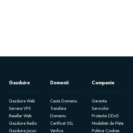
Servere Metin2
Licente cPanel WHM
Licente WHMCS
Licente WHMSonic
Licente cPanel WHM / WHMSonic
Gazduire
Domenii
Companie
Licente WHMXtra
Gazduire Web
Cauta Domeniu
Garantia
Servere VPS
Transfera
Serviciilor
Servere Dedicate
Reseller Web
Domeniu
Protectie DDoS
Gazduire Radio
Certificat SSL
Modalitati de Plata
Aplicatii Mobil
Gazduire Jocuri
Verifica
Politica Cookies