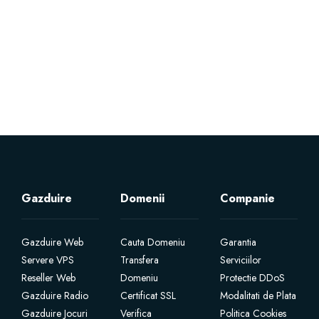
Servere Metin2
Licente cPanel WHM
Licente WHMCS
Licente WHMSonic
Licente cPanel WHM / WHMSonic
Gazduire
Domenii
Companie
Licente WHMXtra
Gazduire Web
Cauta Domeniu
Garantia
Servere VPS
Transfera
Serviciilor
Servere Dedicate
Reseller Web
Domeniu
Protectie DDoS
Gazduire Radio
Certificat SSL
Modalitati de Plata
Aplicatii Mobil
Gazduire Jocuri
Verifica
Politica Cookies