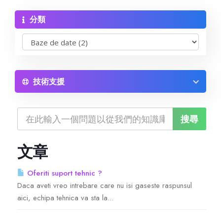
分類
Reseller Radio SonicPanel SHOUTcast
WebHosting
Reseller Web Hosting
技術支援
Servere VDS VPS
Servere VPS
文章
Counter Strike 1.6
Oferiti suport tehnic ?
Daca aveti vreo intrebare care nu isi gaseste raspunsul
Counter Strike Go
aici, echipa tehnica va sta la...
GTA San Andreas