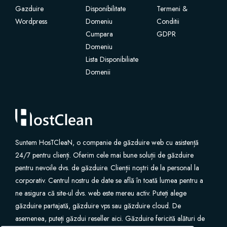
Gazduire
Disponibilitate
Termeni &
Wordpress
SSL Certificates
Domeniu
Conditii
Cumpara
GDPR
Domeniu
Website Builder
Lista Disponibiliate
Domenii
E-mail Services
Website Security
Professional Email
Suntem HosTCleaN, o companie de găzduire web cu asistență
24/7 pentru clienți. Oferim cele mai bune soluții de găzduire
Website Backup
pentru nevoile dvs. de găzduire. Clienții noștri de la personal la
corporativ. Centrul nostru de date se află în toată lumea pentru a
VPN
ne asigura că site-ul dvs. web este mereu activ. Puteți alege
găzduire partajată, găzduire vps sau găzduire cloud. De
asemenea, puteți găzdui reseller aici. Găzduire fericită alături de
SEO Tools