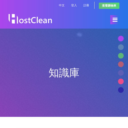
中文
登入
註冊
查看購物車
首頁
Store
知識庫
公告
Browse All
知識庫
RadioHosting WHMSonic
服務狀態
RadioHosting SonicPanel
聯絡我們
Reseller Radio WHMSonic SHOUTcast