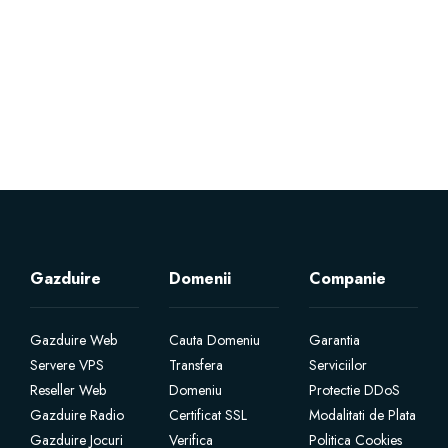
Servere Metin2
Licente cPanel WHM
Licente WHMCS
Licente WHMSonic
Licente cPanel WHM / WHMSonic
Gazduire
Domenii
Companie
Licente WHMXtra
Gazduire Web
Cauta Domeniu
Garantia
Servere VPS
Transfera
Serviciilor
Servere Dedicate
Reseller Web
Domeniu
Protectie DDoS
Gazduire Radio
Certificat SSL
Modalitati de Plata
Aplicatii Mobil
Gazduire Jocuri
Verifica
Politica Cookies