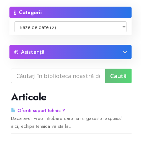
Categorii
Reseller Radio SonicPanel SHOUTcast
WebHosting
Reseller Web Hosting
Asistență
Servere VDS VPS
Servere VPS
Articole
Counter Strike 1.6
Oferiti suport tehnic ?
Daca aveti vreo intrebare care nu isi gaseste raspunsul
Counter Strike Go
aici, echipa tehnica va sta la...
GTA San Andreas