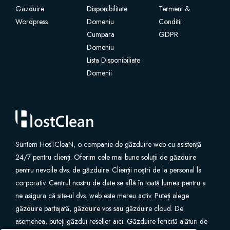
Gazduire
Disponibilitate
Termeni &
Wordpress
Certificate SSL
Domeniu
Conditii
Cumpara
GDPR
Domeniu
Website Builder
Lista Disponibiliate
Domenii
Servicii e-mail
Protecție site
Professional Email
Suntem HosTCleaN, o companie de găzduire web cu asistență
24/7 pentru clienți. Oferim cele mai bune soluții de găzduire
Website Backup
pentru nevoile dvs. de găzduire. Clienții noștri de la personal la
corporativ. Centrul nostru de date se află în toată lumea pentru a
VPN
ne asigura că site-ul dvs. web este mereu activ. Puteți alege
găzduire partajată, găzduire vps sau găzduire cloud. De
asemenea, puteți găzdui reseller aici. Găzduire fericită alături de
SEO Tools