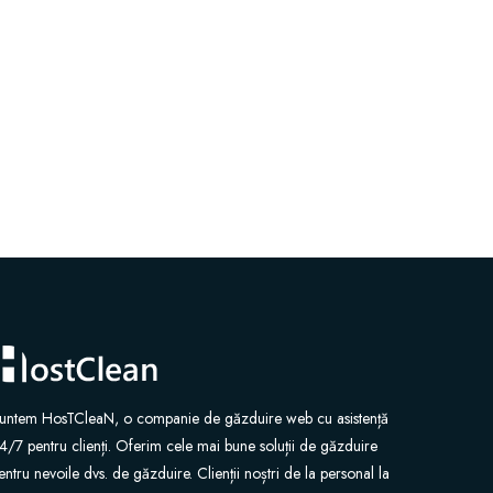
untem HosTCleaN, o companie de găzduire web cu asistență
4/7 pentru clienți. Oferim cele mai bune soluții de găzduire
entru nevoile dvs. de găzduire. Clienții noștri de la personal la