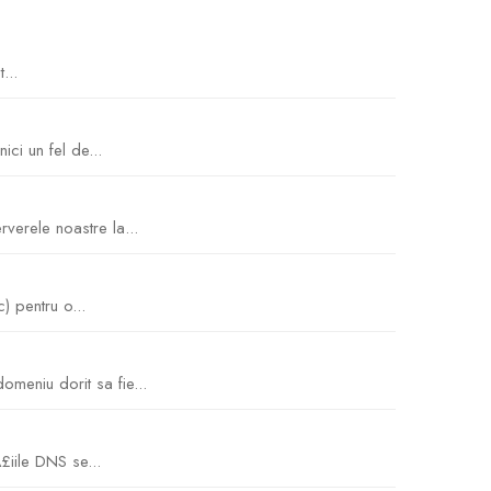
...
ici un fel de...
erele noastre la...
) pentru o...
meniu dorit sa fie...
iile DNS se...