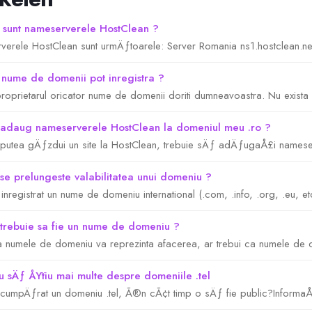
sunt nameserverele HostClean ?
erele HostClean sunt urmÄƒtoarele: Server Romania ns1.hostclean.net
nume de domenii pot inregistra ?
 proprietarul oricator nume de domenii doriti dumneavoastra. Nu exista n
daug nameserverele HostClean la domeniul meu .ro ?
 putea gÄƒzdui un site la HostClean, trebuie sÄƒ adÄƒugaÅ£i nameserv
e prelungeste valabilitatea unui domeniu ?
inregistrat un nume de domeniu international (.com, .info, .org, .eu, etc
rebuie sa fie un nume de domeniu ?
a numele de domeniu va reprezinta afacerea, ar trebui ca numele de do
 sÄƒ ÅŸtiu mai multe despre domeniile .tel
cumpÄƒrat un domeniu .tel, Ã®n cÃ¢t timp o sÄƒ fie public?InformaÅ£