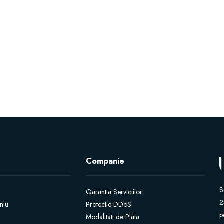
Companie
S
Garantia Serviciilor
2
niu
Protectie DDoS
p
Modalitati de Plata