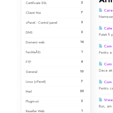
2
Certificate SSL
Care 
7
Clienti Noi
Nameserv
3
cPanel - Control panel
Cate 
2
DNS
Puteti fi
16
Domenii web
Cum a
1
FacilitaÅ£i
Pentru a
6
FTP
Cum s
Daca ati 
10
General
7
Linux (cPanel)
Cum t
Pentru c
20
Mail
Vreau
2
Plugin-uri
Bun, am 
1
Reseller Web