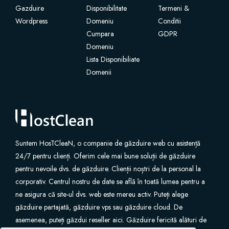
Gazduire
Disponibilitate
Termeni &
Wordpress
Domeniu
Conditii
Site Builder
Cumpara
GDPR
Domeniu
XOVI NOW
Lista Disponibiliate
Domenii
Site & Server Monitoring
VPN
تسجيل نطاق جديد
Suntem HosTCleaN, o companie de găzduire web cu asistență
24/7 pentru clienți. Oferim cele mai bune soluții de găzduire
نقل نطاق إلينا
pentru nevoile dvs. de găzduire. Clienții noștri de la personal la
corporativ. Centrul nostru de date se află în toată lumea pentru a
ne asigura că site-ul dvs. web este mereu activ. Puteți alege
găzduire partajată, găzduire vps sau găzduire cloud. De
asemenea, puteți găzdui reseller aici. Găzduire fericită alături de