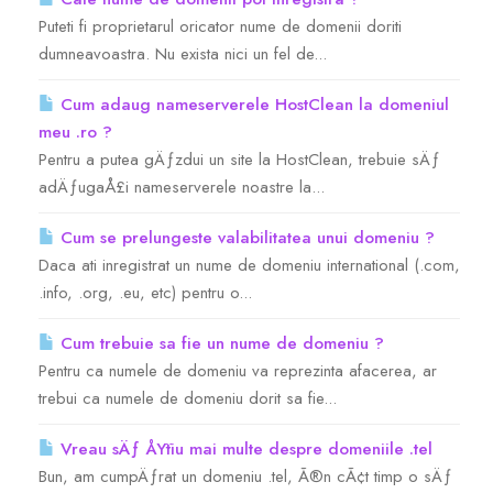
Puteti fi proprietarul oricator nume de domenii doriti
Servere Metin2
dumneavoastra. Nu exista nici un fel de...
Cum adaug nameserverele HostClean la domeniul
Licente cPanel WHM
meu .ro ?
Pentru a putea gÄƒzdui un site la HostClean, trebuie sÄƒ
Licente WHMCS
adÄƒugaÅ£i nameserverele noastre la...
Licente WHMSonic
Cum se prelungeste valabilitatea unui domeniu ?
Daca ati inregistrat un nume de domeniu international (.com,
.info, .org, .eu, etc) pentru o...
Licente cPanel WHM / WHMSonic
Cum trebuie sa fie un nume de domeniu ?
Licente WHMXtra
Pentru ca numele de domeniu va reprezinta afacerea, ar
trebui ca numele de domeniu dorit sa fie...
Servere Dedicate
Vreau sÄƒ ÅŸtiu mai multe despre domeniile .tel
Bun, am cumpÄƒrat un domeniu .tel, Ã®n cÃ¢t timp o sÄƒ
Aplicatii Mobil