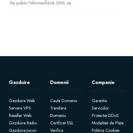
fie public?InformaÅ£iile DNS se...
شهادات SSL
منشئ مواقع الويب
خدمات البريد الإلكتروني
Website Security
Professional Email
Gazduire
Domenii
Companie
Website Backup
Gazduire Web
Cauta Domeniu
Garantia
Servere VPS
Transfera
Serviciilor
VPN
Reseller Web
Domeniu
Protectie DDoS
Gazduire Radio
Certificat SSL
Modalitati de Plata
SEO Tools
Gazduire Jocuri
Verifica
Politica Cookies