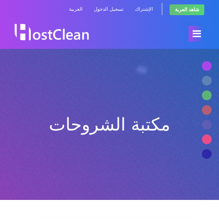
الإشتراك
تسجيل الدخول
العربية
شاهد العربة
الرئيسية
المتجر
مكتبة الشروحات
أخبار وإعلانات
تصفح الكل
مكتبة الشروحات
RadioHosting WHMSonic
حالة الشبكة
RadioHosting SonicPanel
راسلنا
Reseller Radio WHMSonic SHOUTcast