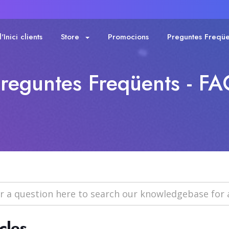
Inici clients
Store
Promocions
Preguntes Freqüe
reguntes Freqüents - F
cles