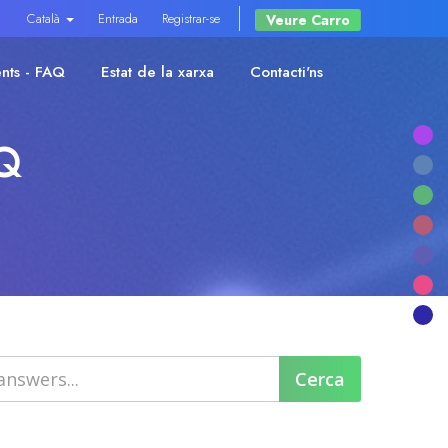
Català
Entrada
Registrar-se
Veure Carro
nts - FAQ
Estat de la xarxa
Contacti'ns
AQ