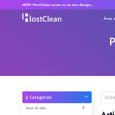
NEW: HostClean acum cu un nou design...
Àrea d'
P
Categories
2
Baze de date
Arti