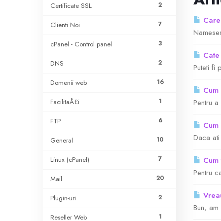
2
Certificate SSL
Care 
7
Clienti Noi
Nameserv
3
cPanel - Control panel
Cate 
2
DNS
Puteti fi
16
Domenii web
Cum a
1
FacilitaÅ£i
Pentru a
6
FTP
Cum s
Daca ati 
10
General
7
Linux (cPanel)
Cum t
Pentru c
20
Mail
Vreau
2
Plugin-uri
Bun, am 
1
Reseller Web