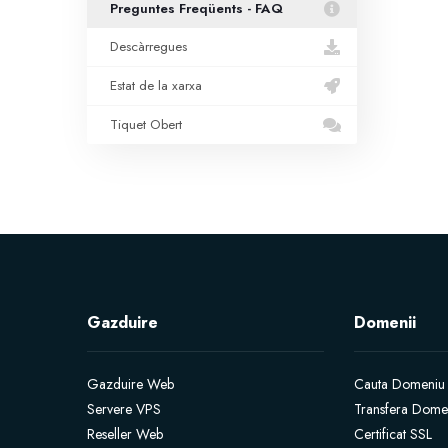
Preguntes Freqüents - FAQ
Descàrregues
Estat de la xarxa
Tiquet Obert
Gazduire
Domenii
Gazduire Web
Cauta Domeniu
Servere VPS
Transfera Dome
Reseller Web
Certificat SSL