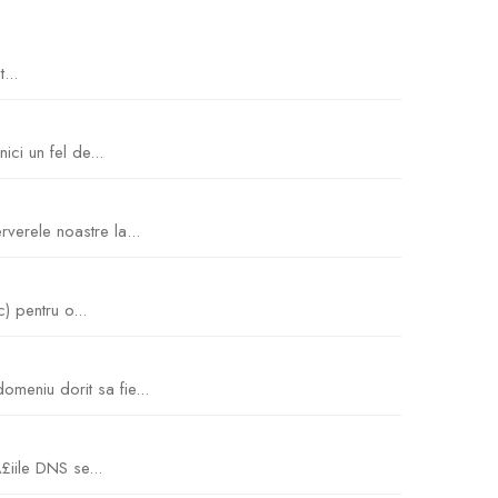
...
ici un fel de...
erele noastre la...
) pentru o...
meniu dorit sa fie...
iile DNS se...