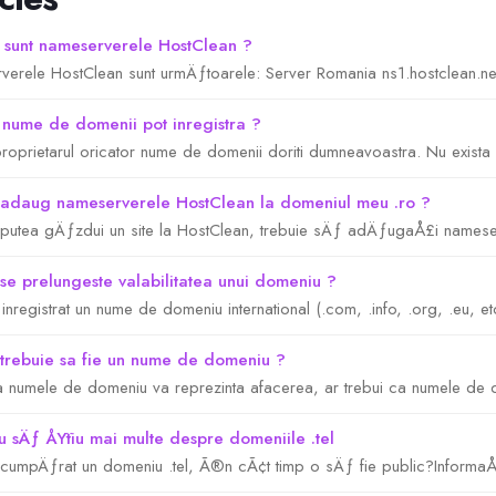
sunt nameserverele HostClean ?
erele HostClean sunt urmÄƒtoarele: Server Romania ns1.hostclean.net
nume de domenii pot inregistra ?
 proprietarul oricator nume de domenii doriti dumneavoastra. Nu exista n
daug nameserverele HostClean la domeniul meu .ro ?
 putea gÄƒzdui un site la HostClean, trebuie sÄƒ adÄƒugaÅ£i nameserv
e prelungeste valabilitatea unui domeniu ?
inregistrat un nume de domeniu international (.com, .info, .org, .eu, etc
rebuie sa fie un nume de domeniu ?
a numele de domeniu va reprezinta afacerea, ar trebui ca numele de do
 sÄƒ ÅŸtiu mai multe despre domeniile .tel
cumpÄƒrat un domeniu .tel, Ã®n cÃ¢t timp o sÄƒ fie public?InformaÅ£