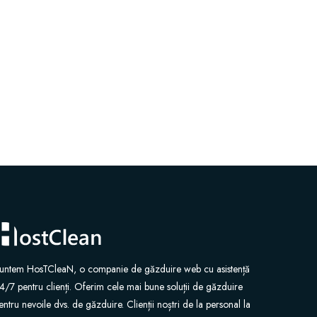
untem HosTCleaN, o companie de găzduire web cu asistență
4/7 pentru clienți. Oferim cele mai bune soluții de găzduire
entru nevoile dvs. de găzduire. Clienții noștri de la personal la