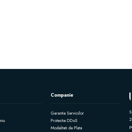
Companie
S
Garantia Serviciilor
2
niu
Protectie DDoS
p
Modalitati de Plata