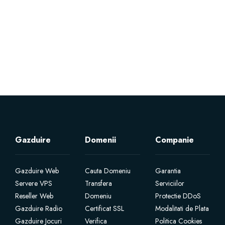
Servere Metin2
Licente cPanel WHM
Licente WHMCS
Licente WHMSonic
Licente cPanel WHM / WHMSonic
Gazduire
Domenii
Companie
Licente WHMXtra
Gazduire Web
Cauta Domeniu
Garantia
Servere VPS
Transfera
Serviciilor
Servere Dedicate
Reseller Web
Domeniu
Protectie DDoS
Gazduire Radio
Certificat SSL
Modalitati de Plata
Aplicatii Mobil
Gazduire Jocuri
Verifica
Politica Cookies