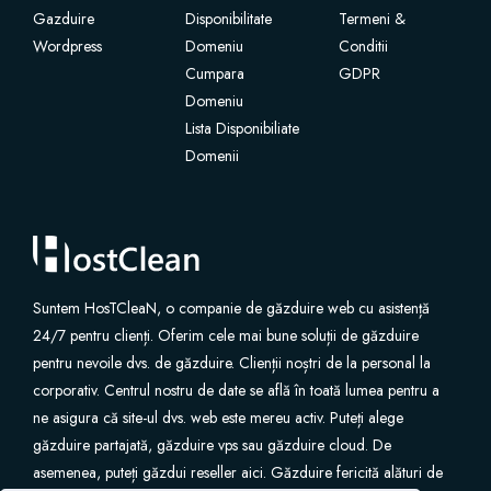
Gazduire
Disponibilitate
Termeni &
Wordpress
SSL sertifikater
Domeniu
Conditii
Cumpara
GDPR
Domeniu
Nettsidebygger
Lista Disponibiliate
Domenii
E-post tjenester
Nettside sikkerhet
Professional Email
Suntem HosTCleaN, o companie de găzduire web cu asistență
24/7 pentru clienți. Oferim cele mai bune soluții de găzduire
Nettside sikkerhetskopi
pentru nevoile dvs. de găzduire. Clienții noștri de la personal la
corporativ. Centrul nostru de date se află în toată lumea pentru a
VPN
ne asigura că site-ul dvs. web este mereu activ. Puteți alege
găzduire partajată, găzduire vps sau găzduire cloud. De
asemenea, puteți găzdui reseller aici. Găzduire fericită alături de
SEO verktøy