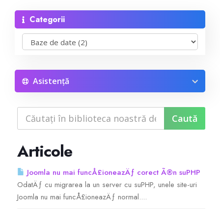
Categorii
Reseller Radio SonicPanel SHOUTcast
WebHosting
Reseller Web Hosting
Asistență
Servere VDS VPS
Servere VPS
Articole
Counter Strike 1.6
Joomla nu mai funcÅ£ioneazÄƒ corect Ã®n suPHP
OdatÄƒ cu migrarea la un server cu suPHP, unele site-uri
Counter Strike Go
Joomla nu mai funcÅ£ioneazÄƒ normal....
GTA San Andreas