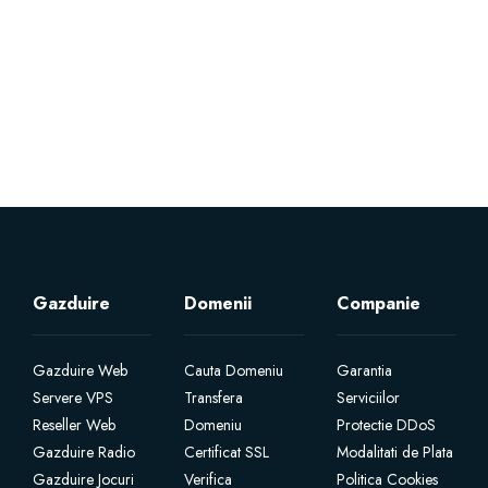
Servere Metin2
Licente cPanel WHM
Licente WHMCS
Licente WHMSonic
Licente cPanel WHM / WHMSonic
Gazduire
Domenii
Companie
Licente WHMXtra
Gazduire Web
Cauta Domeniu
Garantia
Servere VPS
Transfera
Serviciilor
Servere Dedicate
Reseller Web
Domeniu
Protectie DDoS
Gazduire Radio
Certificat SSL
Modalitati de Plata
Aplicatii Mobil
Gazduire Jocuri
Verifica
Politica Cookies