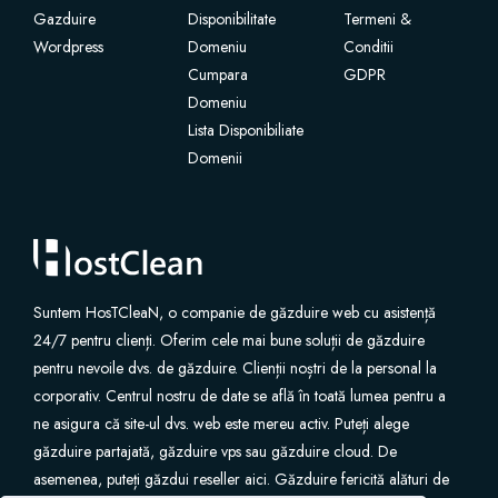
Gazduire
Disponibilitate
Termeni &
Wordpress
Certificate SSL
Domeniu
Conditii
Cumpara
GDPR
Domeniu
Website Builder
Lista Disponibiliate
Domenii
Servicii e-mail
Protecție site
Professional Email
Suntem HosTCleaN, o companie de găzduire web cu asistență
24/7 pentru clienți. Oferim cele mai bune soluții de găzduire
Website Backup
pentru nevoile dvs. de găzduire. Clienții noștri de la personal la
corporativ. Centrul nostru de date se află în toată lumea pentru a
VPN
ne asigura că site-ul dvs. web este mereu activ. Puteți alege
găzduire partajată, găzduire vps sau găzduire cloud. De
asemenea, puteți găzdui reseller aici. Găzduire fericită alături de
SEO Tools