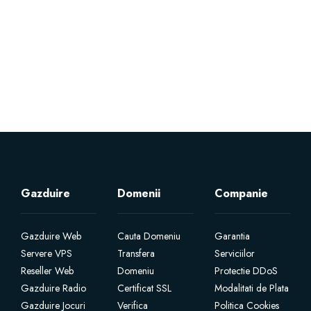
Servere Metin2
Licente cPanel WHM
Licente WHMCS
Licente WHMSonic
Licente cPanel WHM / WHMSonic
Gazduire
Domenii
Companie
Licente WHMXtra
Gazduire Web
Cauta Domeniu
Garantia
Servere VPS
Transfera
Serviciilor
Servere Dedicate
Reseller Web
Domeniu
Protectie DDoS
Gazduire Radio
Certificat SSL
Modalitati de Plata
Aplicatii Mobil
Gazduire Jocuri
Verifica
Politica Cookies