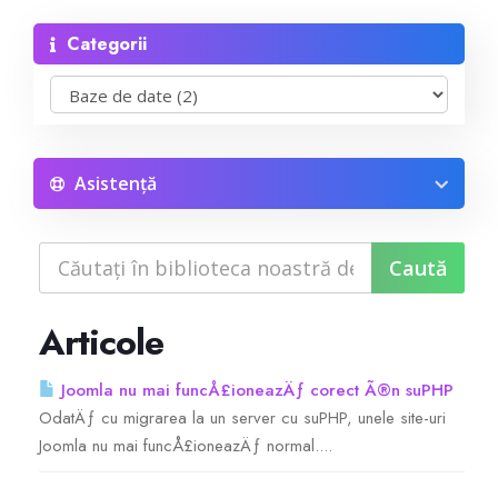
Categorii
Reseller Radio SonicPanel SHOUTcast
WebHosting
Reseller Web Hosting
Asistență
Servere VDS VPS
Servere VPS
Articole
Counter Strike 1.6
Joomla nu mai funcÅ£ioneazÄƒ corect Ã®n suPHP
OdatÄƒ cu migrarea la un server cu suPHP, unele site-uri
Counter Strike Go
Joomla nu mai funcÅ£ioneazÄƒ normal....
GTA San Andreas