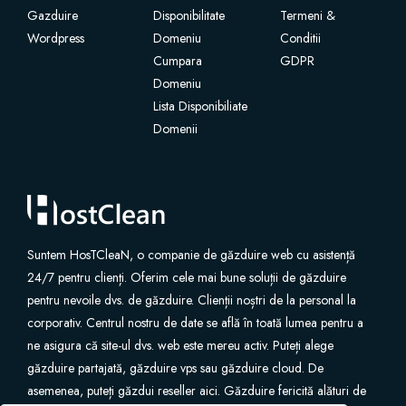
Gazduire
Disponibilitate
Termeni &
Wordpress
Certificate SSL
Domeniu
Conditii
Cumpara
GDPR
Domeniu
Website Builder
Lista Disponibiliate
Domenii
Servicii e-mail
Protecție site
Professional Email
Suntem HosTCleaN, o companie de găzduire web cu asistență
24/7 pentru clienți. Oferim cele mai bune soluții de găzduire
Website Backup
pentru nevoile dvs. de găzduire. Clienții noștri de la personal la
corporativ. Centrul nostru de date se află în toată lumea pentru a
VPN
ne asigura că site-ul dvs. web este mereu activ. Puteți alege
găzduire partajată, găzduire vps sau găzduire cloud. De
asemenea, puteți găzdui reseller aici. Găzduire fericită alături de
SEO Tools