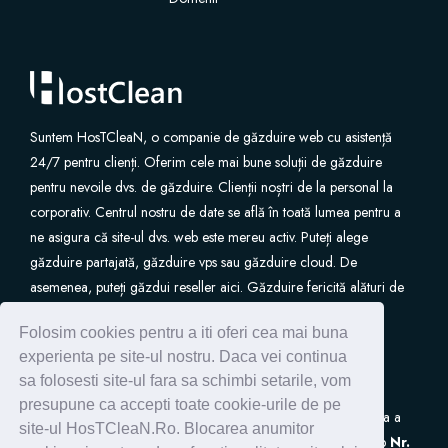
Suntem HosTCleaN, o companie de găzduire web cu asistență
24/7 pentru clienți. Oferim cele mai bune soluții de găzduire
pentru nevoile dvs. de găzduire. Clienții noștri de la personal la
corporativ. Centrul nostru de date se află în toată lumea pentru a
ne asigura că site-ul dvs. web este mereu activ. Puteți alege
găzduire partajată, găzduire vps sau găzduire cloud. De
asemenea, puteți găzdui reseller aici. Găzduire fericită alături de
noi.
Folosim cookies pentru a iti oferi cea mai buna
experienta pe site-ul nostru. Daca vei continua
sa folosesti site-ul fara sa schimbi setarile, vom
presupune ca accepti toate cookie-urile de pe
S.C. HostClean S.R.L
este inscrisa in Registrul de Evidenta a
site-ul HosTCleaN.Ro. Blocarea anumitor
Prelucrarilor de Date cu Caracter Personal (ANSPDCP) sub
Nr.