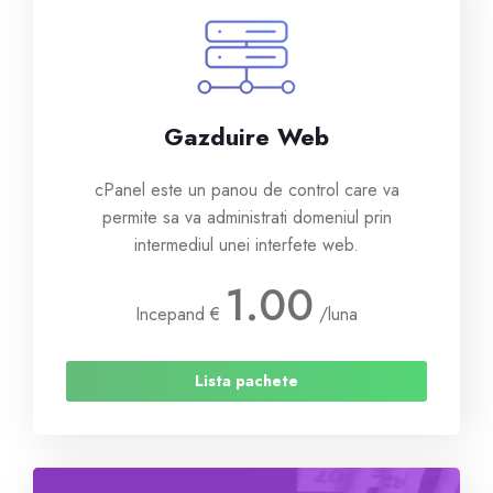
Site Builder
XOVI NOW
Gazduire Web
Site & Server Monitoring
cPanel este un panou de control care va
permite sa va administrati domeniul prin
VPN
intermediul unei interfete web.
1.00
Registra un Nuovo Dominio
Incepand
€
/luna
Trasferisci da noi un Nuovo Dominio
Lista pachete