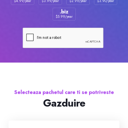
$4.99/year
$3.99/year
$2.99/year
$3.90/year
.biz
Certificati SSL
$5.99/year
Website Builder
Servizi E-mail
Sicurezza del sito web
Professional Email
Selecteaza pachetul care ti se potriveste
Website Backup
Gazduire
VPN
SEO Tools