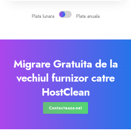
Plata lunara
Plata anuala
Migrare Gratuita de la
vechiul furnizor catre
HostClean
Contacteaza-ne!