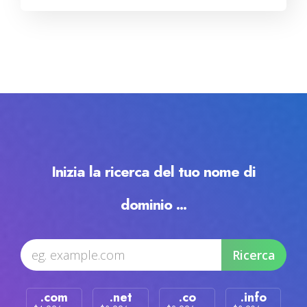
Servere Metin2
Licente cPanel WHM
Licente WHMCS
Licente WHMSonic
Inizia la ricerca del tuo nome di
Licente cPanel WHM / WHMSonic
dominio ...
Licente WHMXtra
Servere Dedicate
.com
.net
.co
.info
Aplicatii Mobil