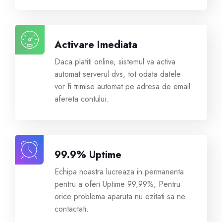
Reseller Radio SonicPanel SHOUTcast
Activare Imediata
WebHosting
Daca platiti online, sistemul va activa
automat serverul dvs, tot odata datele
Reseller Web Hosting
vor fi trimise automat pe adresa de email
afereta contului.
Servere VDS VPS
Servere VPS
99.9% Uptime
Counter Strike 1.6
Echipa noastra lucreaza in permanenta
pentru a oferi Uptime 99,99%, Pentru
Counter Strike Go
orice problema aparuta nu ezitati sa ne
contactati.
GTA San Andreas