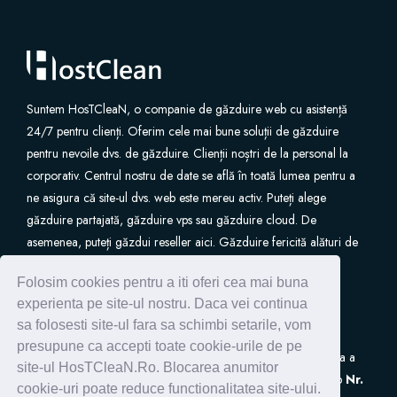
SSL sertifikatlar
Veb sayt qurucusu
Suntem HosTCleaN, o companie de găzduire web cu asistență
24/7 pentru clienți. Oferim cele mai bune soluții de găzduire
E-poçt servisi
pentru nevoile dvs. de găzduire. Clienții noștri de la personal la
corporativ. Centrul nostru de date se află în toată lumea pentru a
Vebsayt təhlükəsiziyi
ne asigura că site-ul dvs. web este mereu activ. Puteți alege
găzduire partajată, găzduire vps sau găzduire cloud. De
Peşəkar e-poçt
asemenea, puteți găzdui reseller aici. Găzduire fericită alături de
noi.
Folosim cookies pentru a iti oferi cea mai buna
Veb saytının ehtiyat nüsxəsi
experienta pe site-ul nostru. Daca vei continua
sa folosesti site-ul fara sa schimbi setarile, vom
VPN
presupune ca accepti toate cookie-urile de pe
S.C. HostClean S.R.L
este inscrisa in Registrul de Evidenta a
site-ul HosTCleaN.Ro. Blocarea anumitor
Prelucrarilor de Date cu Caracter Personal (ANSPDCP) sub
Nr.
SEO alətləri
cookie-uri poate reduce functionalitatea site-ului.