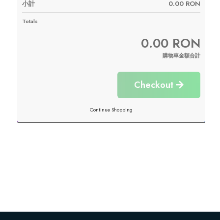
小計
0.00 RON
SSL Certificates
Totals
0.00 RON
Website Builder
購物車金額合計
E-mail Services
Checkout
Website Security
Continue Shopping
Professional Email
Website Backup
VPN
SEO Tools