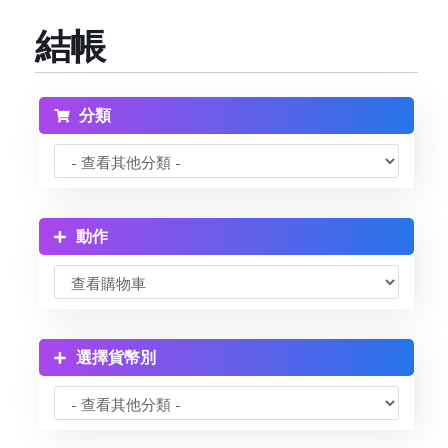
結帳
Reseller Radio SonicPanel SHOUTcast
WebHosting
分類
Reseller Web Hosting
Servere VDS VPS
動作
Servere VPS
Counter Strike 1.6
選擇貨幣別
Counter Strike Go
GTA San Andreas