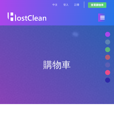
中文
登入
註冊
查看購物車
首頁
Store
購物車
公告
Browse All
知識庫
RadioHosting WHMSonic
服務狀態
RadioHosting SonicPanel
聯絡我們
Reseller Radio WHMSonic SHOUTcast