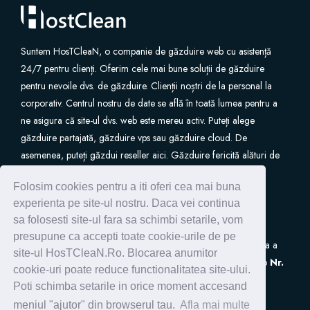
Suntem HosTCleaN, o companie de găzduire web cu asistență
24/7 pentru clienți. Oferim cele mai bune soluții de găzduire
pentru nevoile dvs. de găzduire. Clienții noștri de la personal la
corporativ. Centrul nostru de date se află în toată lumea pentru a
ne asigura că site-ul dvs. web este mereu activ. Puteți alege
găzduire partajată, găzduire vps sau găzduire cloud. De
asemenea, puteți găzdui reseller aici. Găzduire fericită alături de
noi.
Folosim cookies pentru a iti oferi cea mai buna
experienta pe site-ul nostru. Daca vei continua
sa folosesti site-ul fara sa schimbi setarile, vom
presupune ca accepti toate cookie-urile de pe
S.C. HostClean S.R.L
este inscrisa in Registrul de Evidenta a
site-ul HosTCleaN.Ro. Blocarea anumitor
Prelucrarilor de Date cu Caracter Personal (ANSPDCP) sub
Nr.
cookie-uri poate reduce functionalitatea site-ului.
0005266
Poti schimba setarile in orice moment accesand
meniul "ajutor" din browserul tau.
Afla mai multe