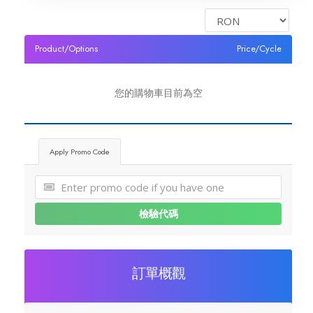
Servere Metin2
Product/Options
Price/Cycle
Licente cPanel WHM
您的購物車目前為空
Licente WHMCS
Licente WHMSonic
Apply Promo Code
Licente cPanel WHM / WHMSonic
檢驗代碼
Licente WHMXtra
Servere Dedicate
訂單概觀
Aplicatii Mobil