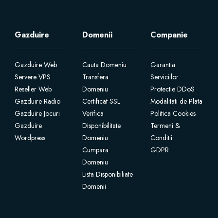
Site Builder
Gazduire
Domenii
Companie
XOVI NOW
Gazduire Web
Cauta Domeniu
Garantia
Site & Server Monitoring
Servere VPS
Transfera
Serviciilor
Reseller Web
Domeniu
Protectie DDoS
Gazduire Radio
Certificat SSL
Modalitati de Plata
VPN
Gazduire Jocuri
Verifica
Politica Cookies
Gazduire
Disponibilitate
Termeni &
註冊新網域
Wordpress
Domeniu
Conditii
Cumpara
GDPR
將網域轉移至本公司
Domeniu
Lista Disponibiliate
Domenii