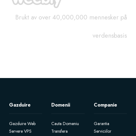
Brukt av over 40,000,000 mennesker på
verdensbasis
Gazduire
Domenii
Companie
Gazduire Web
Cauta Domeniu
Garantia
Servere VPS
Transfera
Serviciilor