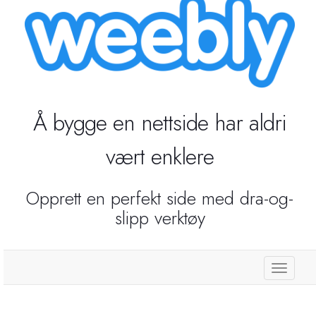
Reseller Radio SonicPanel SHOUTcast
WebHosting
Reseller Web Hosting
Å bygge en nettside har aldri
vært enklere
Servere VDS VPS
Servere VPS
Opprett en perfekt side med dra-og-
slipp verktøy
Counter Strike 1.6
Counter Strike Go
store.
GTA San Andreas