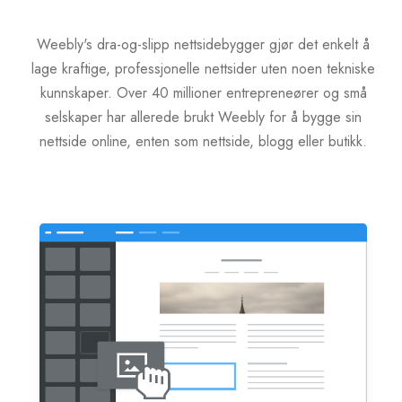
Servere Metin2
Weebly's dra-og-slipp nettsidebygger gjør det enkelt å
lage kraftige, professjonelle nettsider uten noen tekniske
Licente cPanel WHM
kunnskaper. Over 40 millioner entrepreneører og små
selskaper har allerede brukt Weebly for å bygge sin
Licente WHMCS
nettside online, enten som nettside, blogg eller butikk.
Licente WHMSonic
Licente cPanel WHM / WHMSonic
Licente WHMXtra
Servere Dedicate
Aplicatii Mobil