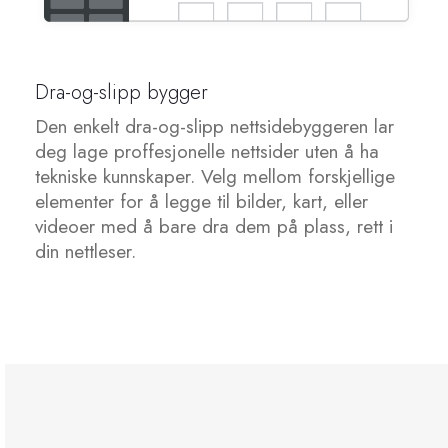
SSL sertifikater
Dra-og-slipp bygger
Nettsidebygger
Den enkelt dra-og-slipp nettsidebyggeren lar
deg lage proffesjonelle nettsider uten å ha
E-post tjenester
tekniske kunnskaper. Velg mellom forskjellige
elementer for å legge til bilder, kart, eller
Nettside sikkerhet
videoer med å bare dra dem på plass, rett i
din nettleser.
Professional Email
Nettside sikkerhetskopi
VPN
SEO verktøy