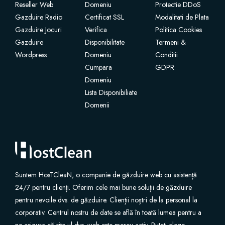
Reseller Web
Domeniu
Protectie DDoS
Gazduire Radio
Certificat SSL
Modalitati de Plata
Gazduire Jocuri
Verifica
Politica Cookies
Gazduire
Disponibilitate
Termeni &
Wordpress
Domeniu
Conditii
Cumpara
GDPR
Domeniu
Lista Disponibiliate
Domenii
Suntem HosTCleaN, o companie de găzduire web cu asistență
24/7 pentru clienți. Oferim cele mai bune soluții de găzduire
pentru nevoile dvs. de găzduire. Clienții noștri de la personal la
corporativ. Centrul nostru de date se află în toată lumea pentru a
ne asigura că site-ul dvs. web este mereu activ. Puteți alege