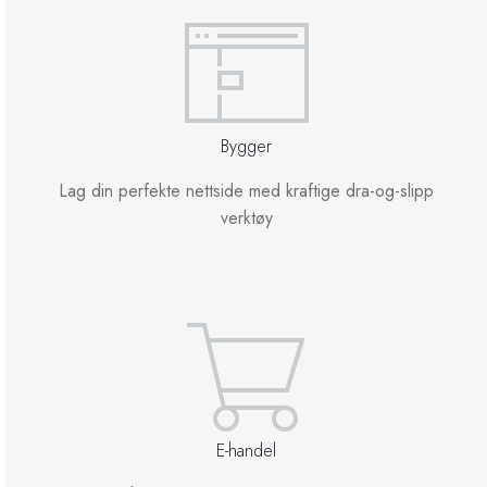
Site Builder
XOVI NOW
Bygger
Site & Server Monitoring
Lag din perfekte nettside med kraftige dra-og-slipp
verktøy
VPN
Registrer et nytt domene
Overføre domener til oss
E-handel