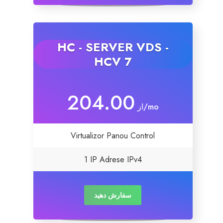
HC - SERVER VDS -
HCV 7
204.00
از
/mo
Virtualizor Panou Control
1 IP Adrese IPv4
سفارش دهید