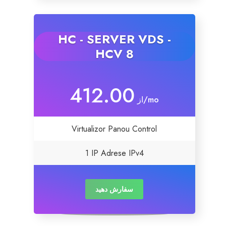
HC - SERVER VDS -
HCV 8
412.00
از
/mo
Virtualizor Panou Control
1 IP Adrese IPv4
سفارش دهید