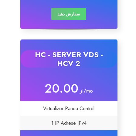
Servere Metin2
سفارش دهید
Licente cPanel WHM
Licente WHMCS
HC - SERVER VDS -
HCV 2
Licente WHMSonic
Licente cPanel WHM / WHMSonic
20.00
از
/mo
Licente WHMXtra
Virtualizor Panou Control
Servere Dedicate
1 IP Adrese IPv4
Aplicatii Mobil