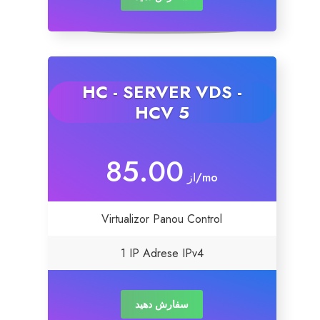
HC - SERVER VDS -
HCV 5
85.00
از
/mo
Virtualizor Panou Control
1 IP Adrese IPv4
سفارش دهید