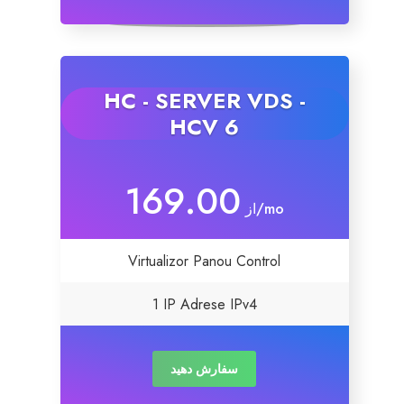
HC - SERVER VDS -
HCV 6
169.00
از
/mo
Virtualizor Panou Control
1 IP Adrese IPv4
سفارش دهید