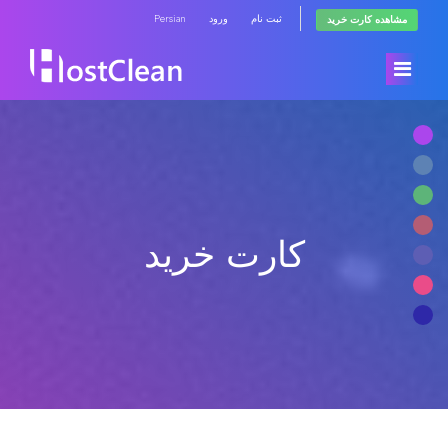
Persian
ورود
ثبت نام
مشاهده کارت خرید
ناحیه کاربری
فروشگاه
کارت خرید
اخبار
مشاهده همه
مرکز آموزش
RadioHosting WHMSonic
وضعیت شبکه
RadioHosting SonicPanel
تماس با ما
Reseller Radio WHMSonic SHOUTcast