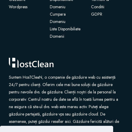
Wordpress
Domeniu
Conditii
Cumpara
GDPR
Domeniu
Lista Disponibiliate
Domenii
Suntem HosTCleaN, o companie de găzduire web cu asistență
24/7 pentru clienți. Oferim cele mai bune soluții de găzduire
pentru nevoile dvs. de găzduire. Clienții noștri de la personal la
corporativ. Centrul nostru de date se află în toată lumea pentru a
ne asigura că site-ul dvs. web este mereu activ. Puteți alege
găzduire partajată, găzduire vps sau găzduire cloud. De
asemenea, puteți găzdui reseller aici. Găzduire fericită alături de
noi.