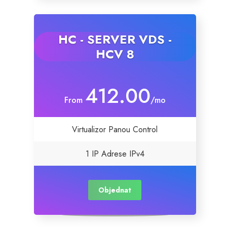
HC - SERVER VDS -
HCV 8
412.00
From
/mo
Virtualizor Panou Control
1 IP Adrese IPv4
Objednat