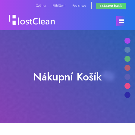
Čeština
Přihlášení
Registrace
Zobrazit košík
Domů
Store
Nákupní Košík
Oznámení
Browse All
Databáze řešení
RadioHosting WHMSonic
Stav systému
RadioHosting SonicPanel
Kontaktujte nás
Reseller Radio WHMSonic SHOUTcast