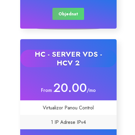
Servere Metin2
Objednat
Licente cPanel WHM
Licente WHMCS
HC - SERVER VDS -
HCV 2
Licente WHMSonic
Licente cPanel WHM / WHMSonic
20.00
From
/mo
Licente WHMXtra
Virtualizor Panou Control
Servere Dedicate
1 IP Adrese IPv4
Aplicatii Mobil