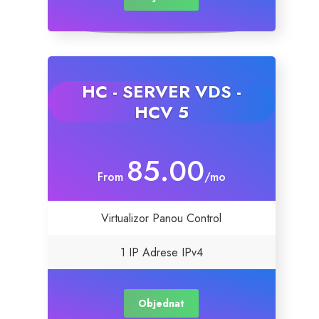
HC - SERVER VDS -
HCV 5
85.00
From
/mo
Virtualizor Panou Control
1 IP Adrese IPv4
Objednat