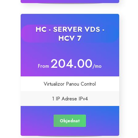
HC - SERVER VDS -
HCV 7
204.00
From
/mo
Virtualizor Panou Control
1 IP Adrese IPv4
Objednat