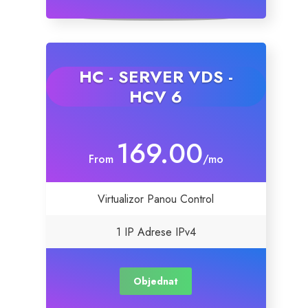
HC - SERVER VDS -
HCV 6
169.00
From
/mo
Virtualizor Panou Control
1 IP Adrese IPv4
Objednat