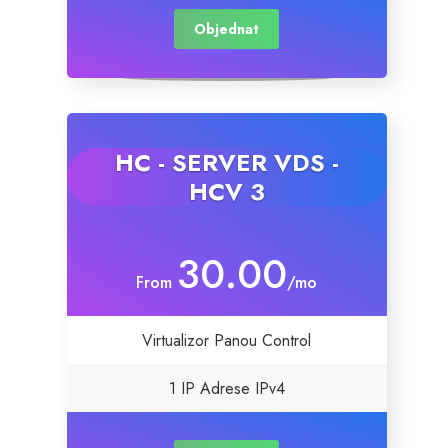
Objednat
SSL Certificates
Website Builder
E-mail Services
HC - SERVER VDS -
HCV 3
Website Security
30.00
Professional Email
From
/mo
Website Backup
Virtualizor Panou Control
VPN
1 IP Adrese IPv4
SEO Tools