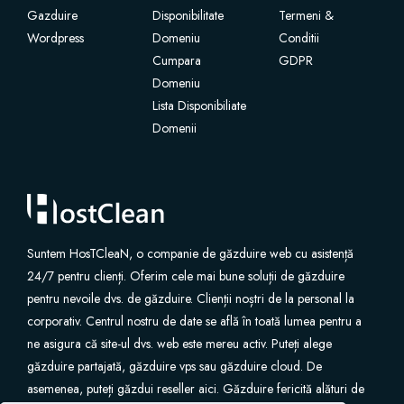
Gazduire
Disponibilitate
Termeni &
Wordpress
Certificate SSL
Domeniu
Conditii
Cumpara
GDPR
Domeniu
Website Builder
Lista Disponibiliate
Domenii
Servicii e-mail
Protecție site
Professional Email
Suntem HosTCleaN, o companie de găzduire web cu asistență
24/7 pentru clienți. Oferim cele mai bune soluții de găzduire
Website Backup
pentru nevoile dvs. de găzduire. Clienții noștri de la personal la
corporativ. Centrul nostru de date se află în toată lumea pentru a
VPN
ne asigura că site-ul dvs. web este mereu activ. Puteți alege
găzduire partajată, găzduire vps sau găzduire cloud. De
asemenea, puteți găzdui reseller aici. Găzduire fericită alături de
SEO Tools