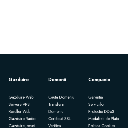
Servere Metin2
Licente cPanel WHM
Licente WHMCS
Licente WHMSonic
Licente cPanel WHM / WHMSonic
Gazduire
Domenii
Companie
Licente WHMXtra
Gazduire Web
Cauta Domeniu
Garantia
Servere VPS
Transfera
Serviciilor
Servere Dedicate
Reseller Web
Domeniu
Protectie DDoS
Gazduire Radio
Certificat SSL
Modalitati de Plata
Aplicatii Mobil
Gazduire Jocuri
Verifica
Politica Cookies