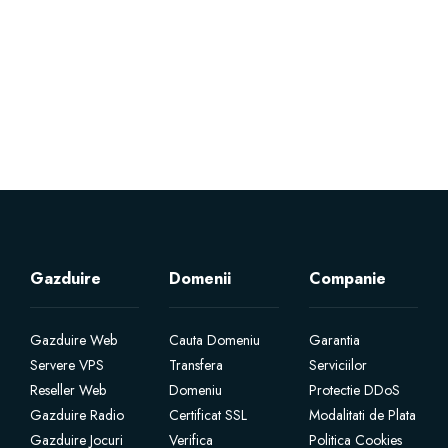
Servere Metin2
Licente cPanel WHM
Licente WHMCS
Licente WHMSonic
Licente cPanel WHM / WHMSonic
Gazduire
Domenii
Companie
Licente WHMXtra
Gazduire Web
Cauta Domeniu
Garantia
Servere VPS
Transfera
Serviciilor
Servere Dedicate
Reseller Web
Domeniu
Protectie DDoS
Gazduire Radio
Certificat SSL
Modalitati de Plata
Aplicatii Mobil
Gazduire Jocuri
Verifica
Politica Cookies