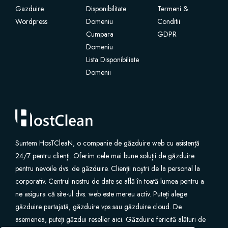
Gazduire
Disponibilitate
Termeni &
Wordpress
Certificate SSL
Domeniu
Conditii
Cumpara
GDPR
Domeniu
Website Builder
Lista Disponibiliate
Domenii
Servicii e-mail
Protecție site
Professional Email
Suntem HosTCleaN, o companie de găzduire web cu asistență
24/7 pentru clienți. Oferim cele mai bune soluții de găzduire
Website Backup
pentru nevoile dvs. de găzduire. Clienții noștri de la personal la
corporativ. Centrul nostru de date se află în toată lumea pentru a
VPN
ne asigura că site-ul dvs. web este mereu activ. Puteți alege
găzduire partajată, găzduire vps sau găzduire cloud. De
asemenea, puteți găzdui reseller aici. Găzduire fericită alături de
SEO Tools