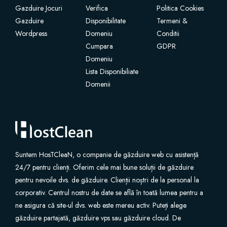
Gazduire Jocuri
Verifica
Politica Cookies
Gazduire
Disponibilitate
Termeni &
Site Builder
Wordpress
Domeniu
Conditii
Cumpara
GDPR
XOVI NOW
Domeniu
Lista Disponibiliate
Site & Server Monitoring
Domenii
VPN
註冊新網域
Suntem HosTCleaN, o companie de găzduire web cu asistență
將網域轉移至本公司
24/7 pentru clienți. Oferim cele mai bune soluții de găzduire
pentru nevoile dvs. de găzduire. Clienții noștri de la personal la
corporativ. Centrul nostru de date se află în toată lumea pentru a
ne asigura că site-ul dvs. web este mereu activ. Puteți alege
găzduire partajată, găzduire vps sau găzduire cloud. De