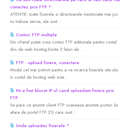
conectez prin FTP ?
Servere Metin2
ATENTIE: toate fisierele si directoarele mentionate mai jos
nu trebuie sterse, ele sunt...
Licente cPanel WHM
Conturi FTP multiple
Din cPanel puteti crea conturi FTP aditionale pentru contul
Licente WHMCS
dvs de web hosting.Exista 2 feluri de...
Licente WHMSonic
FTP - upload fisiere, conectare
Modul cel mai potrivit pentru a va incarca fisierele site-ului
in contul de hosting web este...
Licente cPanel WHM / WHMSonic
Mi-a fost blocat IP-ul cand uploadam fisiere prin
Licente WHMXtra
FTP
Se pare ca anumiti clienti FTP scaneaza anumite porturi (in
Servere Dedicate
afara de portul FTP 21) care sunt...
Unde uploadez fisierele ?
Aplicatii Mobil