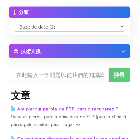
分類
Reseller Radio SonicPanel SHOUTcast
WebHosting
Reseller Web Hosting
技術支援
Servere VDS VPS
Servere VPS
文章
Counter Strike 1.6
Am pierdut parola de FTP, cum o recuperez ?
Daca ati pierdut parola principala de FTP (parola cPanel)
Counter Strike Go
parcurgeti urmatorii pasi:- logati-va...
GTA San Andreas
Ce sunt toate directoarele pe care le vad cand ma