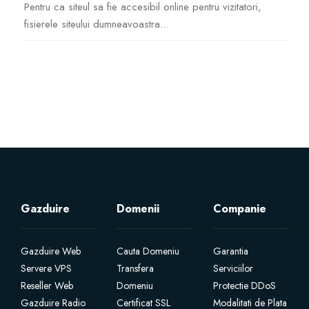
Pentru ca siteul sa fie accesibil online pentru vizitatori,
fisierele siteului dumneavoastra...
SSL Certificates
Website Builder
E-mail Services
Website Security
Professional Email
Gazduire
Domenii
Companie
Website Backup
Gazduire Web
Cauta Domeniu
Garantia
VPN
Servere VPS
Transfera
Serviciilor
Reseller Web
Domeniu
Protectie DDoS
SEO Tools
Gazduire Radio
Certificat SSL
Modalitati de Plata