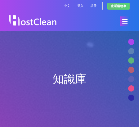
中文
登入
註冊
查看購物車
首頁
Store
知識庫
公告
Browse All
知識庫
RadioHosting WHMSonic
服務狀態
RadioHosting SonicPanel
聯絡我們
Reseller Radio WHMSonic SHOUTcast